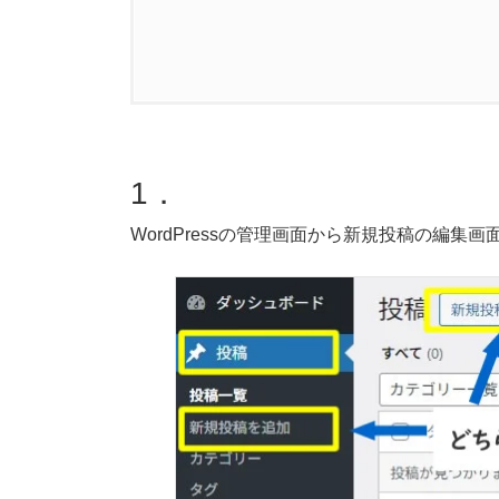
1.
投稿の新規作成
2.
ブログのタイトルをつける
1．
3.
本文を書く
WordPressの管理画面から新規投稿の編集
3.1.
段落の追加
3.2.
見出しの追加
3.3.
画像の追加
4.
投稿をする
4.1.
アイキャッチ画像を設定