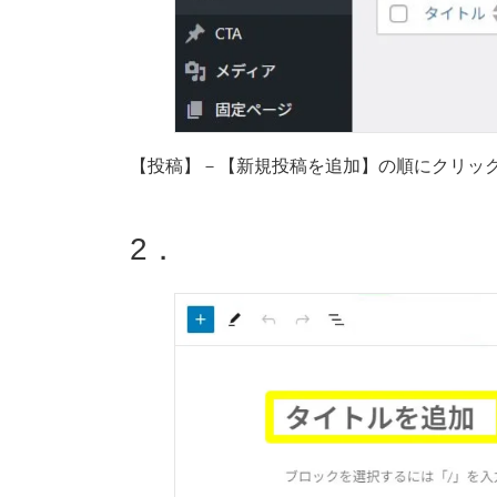
4.2.
リンクを英語表記に変更
4.3.
カテゴリーを設定
4.4.
公開する
【投稿】－【新規投稿を追加】の順にクリッ
2．