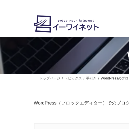
コ
ナ
ン
ビ
テ
ゲ
ン
ー
ツ
シ
へ
ョ
ス
ン
キ
に
ッ
移
プ
動
トップページ
トピックス
手引き
WordPressの
WordPress（ブロックエディター）でのブ