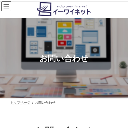
コ
ナ
ン
ビ
テ
ゲ
ン
ー
ツ
シ
へ
ョ
ス
ン
キ
に
ッ
移
プ
動
お問い合わせ
トップページ
お問い合わせ