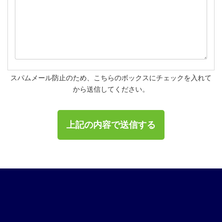
スパムメール防止のため、こちらのボックスにチェックを入れて
から送信してください。
ア
ア
ア
ア
イ
イ
イ
イ
コ
コ
コ
コ
ン
ン
ン
ン
リ
リ
リ
リ