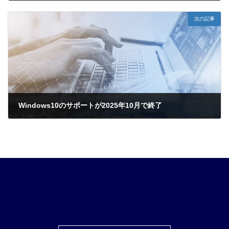
2024年11月27日
次の記事
Windows10のサポートが2025年10月で終了
2025年1月22日
ア
ア
ア
ア
イ
イ
イ
イ
コ
コ
コ
コ
ン
ン
ン
ン
リ
リ
リ
リ
ン
ン
ン
ン
ク
ク
ク
ク