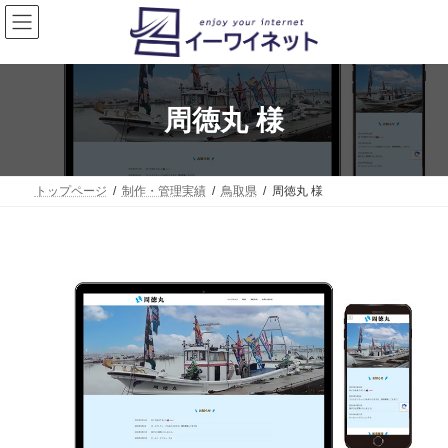
コ
ナ
ン
ビ
テ
ゲ
ン
ー
ツ
シ
へ
ョ
周徳丸 様
ス
ン
キ
に
ッ
移
プ
動
トップページ
制作・管理実績
鳥取県
周徳丸 様