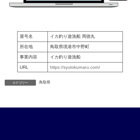
屋号名
イカ釣り遊漁船 周徳丸
所在地
鳥取県境港市中野町
事業内容
イカ釣り遊漁船
URL
https://syutokumaru.com/
鳥取県
カテゴリー
ア
ア
ア
ア
イ
イ
イ
イ
コ
コ
コ
コ
ン
ン
ン
ン
リ
リ
リ
リ