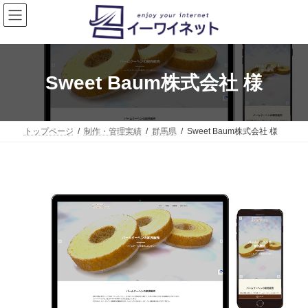
コ
ナ
ン
ビ
テ
ゲ
ン
ー
ツ
シ
へ
ョ
Sweet Baum株式会社 様
ス
ン
キ
に
ッ
移
プ
動
トップページ
制作・管理実績
群馬県
Sweet Baum株式会社 様