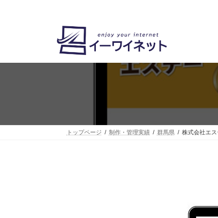
コ
ナ
ン
ビ
テ
ゲ
ン
ー
ツ
シ
へ
ョ
ス
ン
キ
に
ッ
移
プ
動
トップページ
制作・管理実績
群馬県
株式会社エス