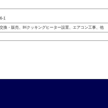
-1
交換・販売、IHクッキングヒーター設置、エアコン工事、他
ア
ア
ア
ア
イ
イ
イ
イ
コ
コ
コ
コ
ン
ン
ン
ン
リ
リ
リ
リ