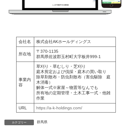
会社名
株式会社AKホールディングス
〒370-1135
所在地
群馬県佐波郡玉村町大字板井999-1
草刈り・草むしり・芝刈り
庭木剪定および伐採・庭木の買い取り
除草剤散布・防虫剤散布（害虫駆除 庭
事業内
木消毒）
容
解体一式※家屋～物置等なんでも
所有地の定期管理・土木工事一式・他雑
作業
URL
https://a-k-holdings.com/
群馬県
カテゴリー