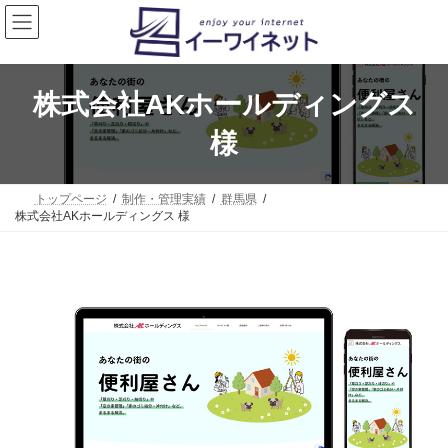
コ
ナ
ン
ビ
テ
ゲ
ン
ー
ツ
シ
へ
ョ
株式会社AKホールディングス
ス
ン
キ
に
様
ッ
移
プ
動
トップページ
制作・管理実績
群馬県
株式会社AKホールディングス 様