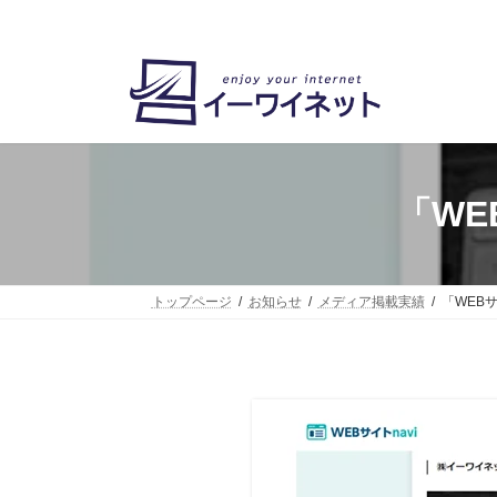
コ
ナ
ン
ビ
テ
ゲ
ン
ー
ツ
シ
へ
ョ
ス
ン
キ
に
ッ
移
「WE
プ
動
トップページ
お知らせ
メディア掲載実績
「WEB