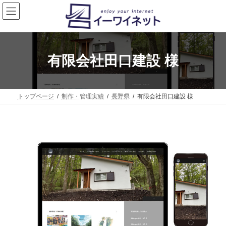
コ
ナ
ン
ビ
テ
ゲ
ン
ー
ツ
シ
へ
ョ
有限会社田口建設 様
ス
ン
キ
に
ッ
移
プ
動
トップページ
制作・管理実績
長野県
有限会社田口建設 様