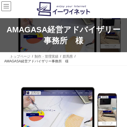
コ
ナ
ン
ビ
テ
ゲ
ン
ー
ツ
シ
へ
ョ
AMAGASA経営アドバイザリー
ス
ン
キ
に
事務所 様
ッ
移
プ
動
トップページ
制作・管理実績
群馬県
AMAGASA経営アドバイザリー事務所 様