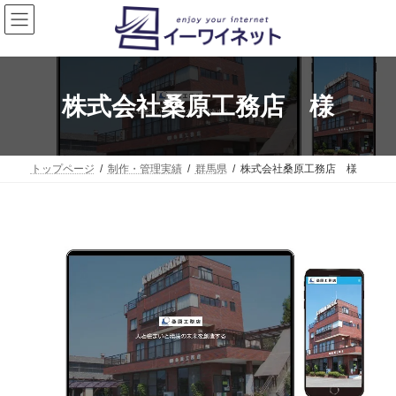
コ
ナ
ン
ビ
テ
ゲ
ン
ー
ツ
シ
へ
ョ
株式会社桑原工務店 様
ス
ン
キ
に
ッ
移
プ
動
トップページ
制作・管理実績
群馬県
株式会社桑原工務店 様