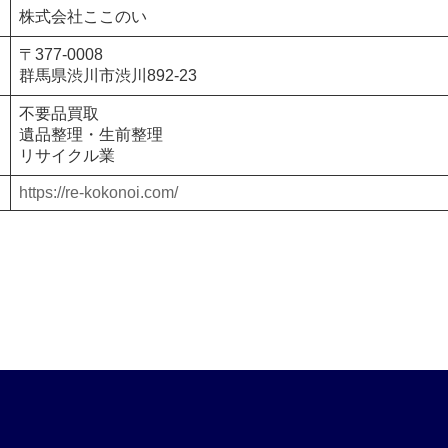
株式会社ここのい
〒377-0008
群馬県渋川市渋川892-23
不要品買取
遺品整理・生前整理
リサイクル業
https://re-kokonoi.com/
ア
ア
ア
ア
イ
イ
イ
イ