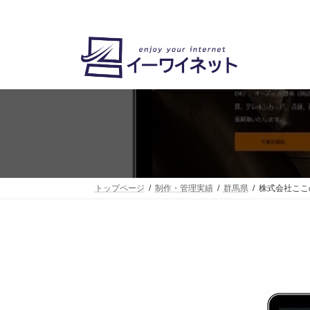
コ
ナ
ン
ビ
テ
ゲ
ン
ー
ツ
シ
へ
ョ
ス
ン
キ
に
ッ
移
プ
動
トップページ
制作・管理実績
群馬県
株式会社ここ