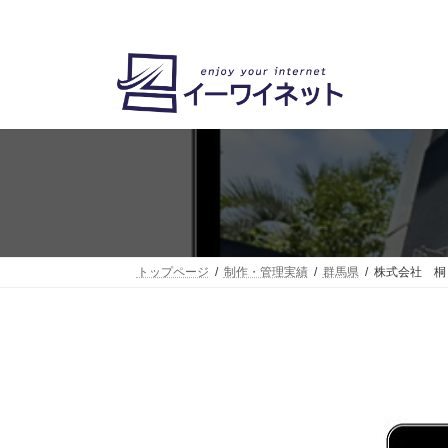
コ
ナ
ン
ビ
テ
ゲ
ン
ー
ツ
シ
へ
ョ
ス
ン
キ
に
ッ
移
プ
動
トップページ
制作・管理実績
群馬県
株式会社 桐 