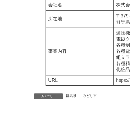
会社名
株式会
〒379-
所在地
群馬県
遊技機
電磁ク
各種制
事業内容
各種電
組立ラ
各種精
化粧品
URL
https:/
群馬県
、
みどり市
カテゴリー