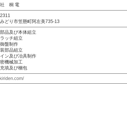
社 桐 電
2311
みどり市笠懸町阿左美735-13
部品及び本体組立
ラッチ組立
御盤制作
装部品組立
イン及び冶具制作
密機械加工
充填及び梱包
/kiriden.com/