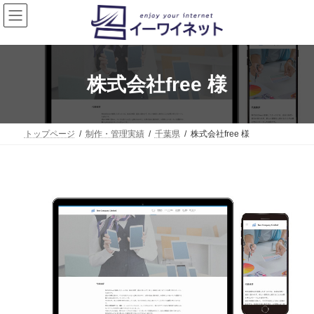
コ
ナ
ン
ビ
テ
ゲ
ン
ー
ツ
シ
へ
ョ
株式会社free 様
ス
ン
キ
に
ッ
移
プ
動
トップページ
制作・管理実績
千葉県
株式会社free 様