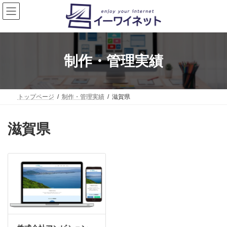
コ
ナ
ン
ビ
テ
ゲ
ン
ー
ツ
シ
へ
ョ
制作・管理実績
ス
ン
キ
に
ッ
移
プ
動
トップページ
制作・管理実績
滋賀県
滋賀県