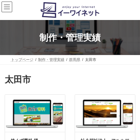
コ
ナ
ン
ビ
テ
ゲ
ン
ー
ツ
シ
へ
ョ
制作・管理実績
ス
ン
キ
に
ッ
移
プ
動
トップページ
制作・管理実績
群馬県
太田市
太田市